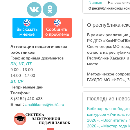
Главная
Направлени
О республиканском кон
О республиканск
В рамках реализации
РХ ДПО «ХакИРОиПК»,
Снежногорск МО горо
Аттестация педагогических
область на республик
работников
Республике Хакасия и
График приёма документов
место.
ПН, ЧТ, ПТ
9:00 - 13:00
Методическое сопрово
14:00 - 17:00
ГАУДПО МО «ИРО», З
ВТ, СР
Неприемные дни
Телефон:
Последние
новос
8 (8152) 410-433
E-mail:
analitikoms@iro51.ru
Вебинар для победит
конкурсов «Учитель г
2026», «Воспитатель 
2026», «Мастер года 