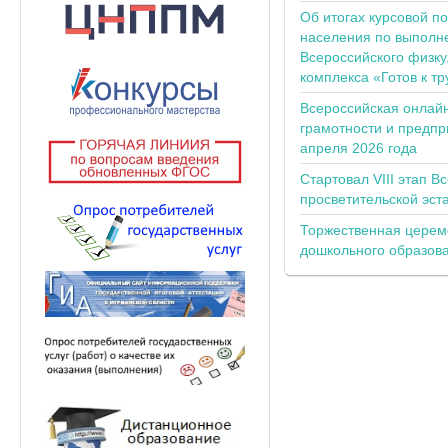
Об итогах курсовой п
населения по выполн
Всероссийского физку
комплекса «Готов к тр
Всероссийская онлай
грамотности и предпр
апреля 2026 года
Стартовал VIII этап В
просветительской эс
Торжественная церем
дошкольного образов