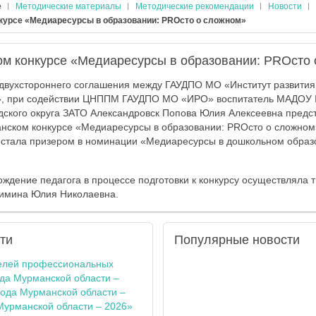
е
Методические материалы
Методические рекомендации
Новости
курсе «Медиаресурсы в образовании: PROсто о сложном»
ом конкурсе «Медиаресурсы в образовании: PROсто
 двухстороннего соглашения между ГАУДПО МО «Институт развития
 при содействии ЦНППМ ГАУДПО МО «ИРО» воспитатель МАДОУ №
дского округа ЗАТО Александровск Попова Юлия Алексеевна пред
анском конкурсе «Медиаресурсы в образовании: PROсто о сложном
 стала призером в номинации «Медиаресурсы в дошкольном образо
ждение педагога в процессе подготовки к конкурсу осуществляла
имина Юлия Николаевна.
ти
Популярные
новости
елей профессиональных
ода Мурманской области –
года Мурманской области –
Мурманской области – 2026»