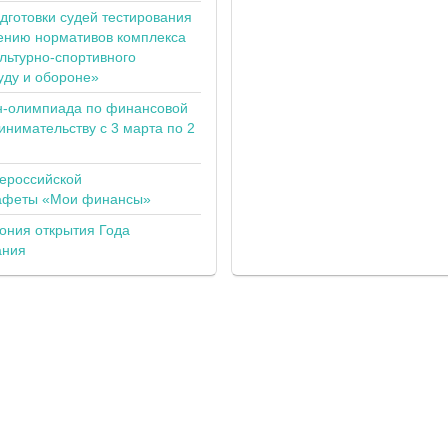
одготовки судей тестирования
ению нормативов комплекса
льтурно-спортивного
уду и обороне»
н-олимпиада по финансовой
инимательству с 3 марта по 2
сероссийской
тафеты «Мои финансы»
ония открытия Года
ания