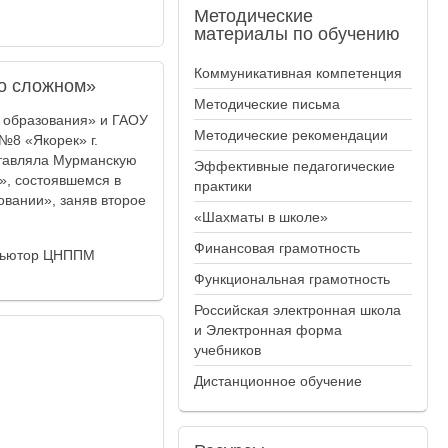
Методические
материалы по обучению
Коммуникативная компетенция
 о сложном»
Методические письма
 образования» и ГАОУ
Методические рекомендации
8 «Якорек» г.
ставляла Мурманскую
Эффективные педагогические
», состоявшемся в
практики
вании», заняв второе
«Шахматы в школе»
Финансовая грамотность
 тьютор ЦНППМ
Функциональная грамотность
Российская электронная школа
и Электронная форма
учебников
Дистанционное обучение