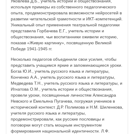
Яковлева Д.Б., учитель истории и обществознания,
используя примеры из собственного педагогического
опыта, продемонстрировала возможности нейросетей в
развитии читательской грамотности и ИКТ-компетенций.
Уникальный опыт применения театральной педагогики
представила Горбачева Е.Г., учитель истории и
обществознания, чьи воспитанники оживили историю,
показав «Живую картинку», посвященную Великой
Победе 1941-1945 гг.
Несколько педагогов объединили свои усилия, чтобы
представить учащимся яркие и запоминающиеся уроки.
Богза Ю.И., учитель русского языка и литературы,
Конченко А.А., учитель русского языка и литературы,
Медведева Т.Н., учитель русского языка и литературы, и
Игнатова О.М., учитель истории и обществознания,
провели уроки, посвященные личностям Александра
Невского и Емельяна Пугачева, погружая учеников в
исторический контекст. Д.Р. Полимова и Н.М. Шиленкова,
учителя русского языка и литературы,
продемонстрировали, как русские пословицы и
поговорки могут стать мощным инструментом
формирования национальной идентичности. Л.Ф.