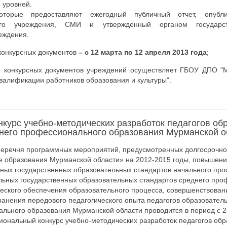
 уровней.
которые предоставляют ежегодный публичный отчет, опубл
ного учреждения, СМИ и утвержденный органом государств
еждения.
конкурсных документов
– с 12 марта по 12 апреля 2013 года
;
 конкурсных документов учреждений осуществляет ГБОУ ДПО "
валификации работников образования и культуры".
нкурс учебно-методических разработок педагогов об
него профессионального образования Мурманской о
перечня программных мероприятий, предусмотренных долгосрочно
 образования Мурманской области» на 2012-2015 годы, повышени
ных государственных образовательных стандартов начального пр
льных государственных образовательных стандартов среднего про
еского обеспечения образовательного процесса, совершенствовани
ранения передового педагогического опыта педагогов образовател
льного образования Мурманской области проводится в период с 2
гиональный конкурс учебно-методических разработок педагогов об