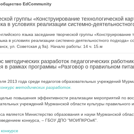
ообщество
EdCommunity
ской группы «Конструирование технологической кар
ыка в условиях реализации системно-деятельностног
глийского языка заседание творческой группы «Конструирование 
зыка в условиях реализации системно-деятельностного подхода» сос
к, ул. Советская д 9а). Начало работы: 14 ч. 15.м
с методических разработок педагогических работни
ия в рамках программы «Разговор о правильном пита
еля 2013 года среди педагогов образовательных учреждений Мурм
конкурс методических разработок
.
с целью повышения эффективности реализации мероприятий по во
тельных учреждений Мурманской области культуры правильного и
са является Министерство образования и науки Мурманской облас
проведением конкурса, – ГБОУ ДПО "МОИПКРОиК".
 конкурсе