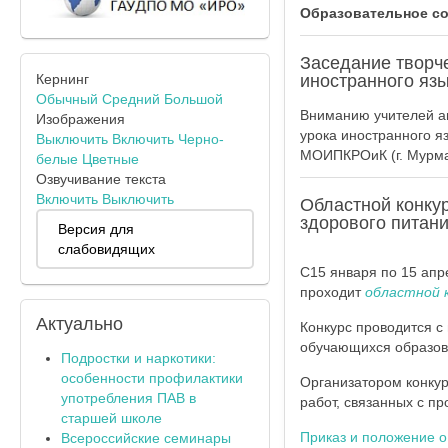
Образовательное с
Заседание творче
Кернинг
иностранного яз
Обычный
Средний
Большой
Вниманию учителей ан
Изображения
урока иностранного я
Выключить
Включить
Черно-
МОИПКРОиК (г. Мурманс
белые
Цветные
Озвучивание текста
Включить
Выключить
Областной конкур
здорового питан
Версия для
слабовидящих
С15 января по 15 апр
проходит
областной 
Актуально
Конкурс проводится 
обучающихся образова
Подростки и наркотики:
особенности профилактики
Организатором конкур
употребления ПАВ в
работ, связанных с 
старшей школе
Приказ и положение о
Всероссийские семинары