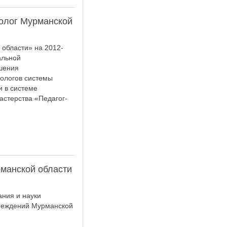
холог Мурманской
 области» на 2012-
альной
шения
хологов системы
 в системе
астерства «Педагог-
манской области
ния и науки
чреждений Мурманской