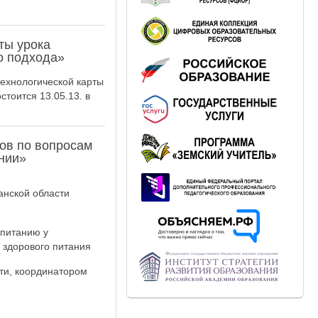
ты урока
о подхода»
технологической карты
тоится 13.05.13. в
ков по вопросам
нии»
анской области
спитанию у
 здорового питания
ти, координатором