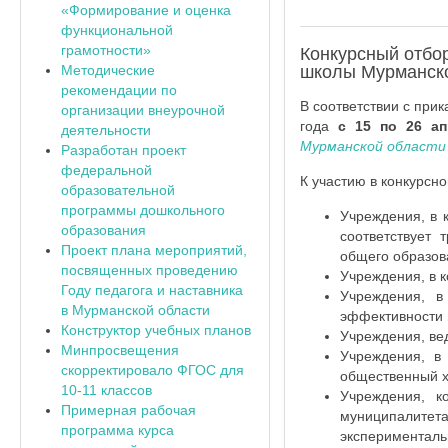
«Формирование и оценка
функциональной
грамотности»
Конкурсный отбо
Методические
школы Мурманско
рекомендации по
В соответствии с при
организации внеурочной
года
с 15 по 26 ап
деятельности
Мурманской области
Разработан проект
федеральной
К участию в конкурсн
образовательной
программы дошкольного
Учреждения, в 
образования
соответствует 
Проект плана мероприятий,
общего образов
посвященных проведению
Учреждения, в к
Году педагога и наставника
Учреждения, в
в Мурманской области
эффективности 
Конструктор учебных планов
Учреждения, ве
Минпросвещения
Учреждения, в
скорректировало ФГОС для
общественный х
10-11 классов
Учреждения, к
Примерная рабочая
муниципалите
программа курса
экспериментал