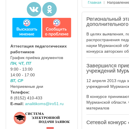
Главная
Направлени
Региональный эт
дополнительного
В целях выявления, п
распространения педа
науки Мурманской обл
Аттестация педагогических
конкурса авторских о
работников
График приёма документов
ПН, ЧТ, ПТ
Завершился прие
9:00 - 13:00
учреждений Мурм
14:00 - 17:00
12 апреля 2013 года 
ВТ, СР
учреждений Мурманско
Неприемные дни
Телефон:
В конкурсе принимаю
8 (8152) 410-433
Мурманской области. 
E-mail:
analitikoms@iro51.ru
материалов
Сетевой конкурс