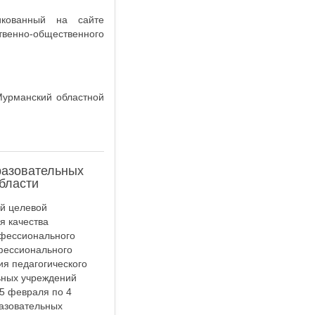
икованный на сайте
енно-общественного
Мурманский областной
разовательных
бласти
й целевой
я качества
офессионального
фессионального
я педагогического
ьных учреждений
5 февраля по 4
разовательных