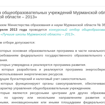
р общеобразовательных учреждений Мурманской об
й области – 2013»
казом Министерства образования и науки Мурманской области № 3
реля 2013 года
проводится
конкурсный отбор общеобразов
 «Лучшие школы Мурманской области – 2013»
.
ом отборе допускаются:
которых основная образовательная программа в части начальног
требованиям федерального государственного образовательного 
ания.
оторых утверждена и реализуется программа развития.
 которых разработана и реализуется программа энергосбе
использования энергетических ресурсов.
дущие бухгалтерский и налоговый учет самостоятельно.
 которых функционируют органы самоуправления, обеспечиваю
арактер управления общеобразовательным учреждением.
оторые являются ресурсными центрами для других образова
та по одному или нескольким направлениям развития о
ьными, инновационными или иными площадками федерального