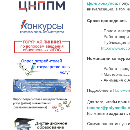
Цель конкурса
: попу
визуализации, в том ч
Сроки проведения:
- Прием матери
- Работа жюри 
- Публикация р
http://www.edco
Номинации конкурса
- Работа в сред
- Мастер-класс
- Анимация с Ac
Подробнее в
Положен
Для того, чтобы приня
teacher@polymedia.r
Вы можете
задавать
Самую оперативную и