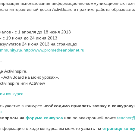
ляризация использования информационно-коммуникационных техно
исле интерактивной доски ActivBoard в практике работы образоват
алов - с 1 апреля до 18 июня 2013
- с 19 июня до 24 июня 2013
езультатов 24 июня 2013 на страницах
mmunity.ru/
,
http://www.prometheanplanet.ru
:
е ActivInspire,
 «ActivBoard на моих уроках»,
tivInspire или ActiView
ии конкурса
ть участие в конкурсе
необходимо прислать заявку и конкурсну
u
 вопросы на
форуме конкурса
или по электронной почте
teacher@
нформацию о ходе конкурса вы можете
узнать на
странице конку