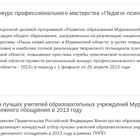
нкурс профессионального мастерства «Педагог-пси
госрочной целевой программой «Развитие образования Мурманской
изации общего образования, направленных на реализацию национ
циативы «Наша новая школа» в Мурманской области, в целях повы
овня и наиболее полной реализации творческого потенциала пси
ой области, повышения престижа службы практической психологии
ой области провести региональный конкурс профессионального м
области - 2013» в период с 1 февраля по 26 апреля 2013 года
р лучших учителей образовательных учреждений Мур
нежного поощрения в 2013 году
яжения Правительсва Российской Федерации Министрство образова
рганизует конкурсный отбор лучших учителей образовательных у
 денежного поощрения в 2013 году в рамках ПНПО