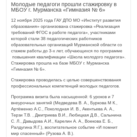
Молодые педагоги прошли стажировку в
МБОУ г. Мурманска «Гимназия № 6»
12 ноября 2025 года ГАУ ДПО МО «Институт развития
образования» организована стажировка «Реализация
требований ФГОС в работе педагога», участниками
которой стали 38 педагогических работников
образовательных организаций Мурманской области со
стажем работы до 3-х лет, обучающихся по программе
повышения квалификации «Школа молодого педагога».
Стажировка прошла на базе МБОУ г. Мурманска
«Гимназия № 6».
Стажировка проводилась с целью совершенствования
профессиональных компетенций молодых педагогов.
Программа визита была насыщенной: 6 уроков и 7
внеурочных занятий (Медведева В. А., Буркова М К.,
Артёменко А.С., Поколодная И. В., Акентьева А. А.,
Терзи Т.В. , Дмитриева В.И., Любицкая Д.В., Салынина
С. Л., Давыдова А.И., Карелин А. А., Воекова Е. Б.,
Ралдугина Я.Г.), воспитательное событие «И помнит
мир спасенный» (Рузова А. В.).