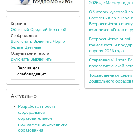
2026», «Мастер года 
Об итогах курсовой п
населения по выполн
Кернинг
Всероссийского физку
Обычный
Средний
Большой
комплекса «Готов к тр
Изображения
Всероссийская онлай
Выключить
Включить
Черно-
грамотности и предпр
белые
Цветные
апреля 2026 года
Озвучивание текста
Включить
Выключить
Стартовал VIII этап В
просветительской эс
Версия для
слабовидящих
Торжественная церем
дошкольного образов
Актуально
Разработан проект
федеральной
образовательной
программы дошкольного
образования