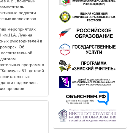
ев А.В., почётный
 заместитель
активные педагоги
ссных коллективов.
етию мероприятиях
 им.Н.А. Лунина
сных руководителей в
ероморск. Об
 воспитательной
едагогам
овательных программ в
"Каникулы 51: детский
 воспитательных
едагоги поделились
их проектов.