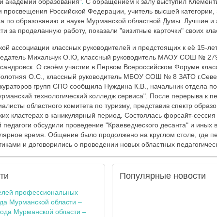
й академии образования"
.
С обращением к залу выступил Клементь
и просвещения Российской Федерации, учитель высшей категории,
а по образованию и науке Мурманской областной Думы. Лучшие и 
ти за проделанную работу, показали "визитные карточки" своих кла
ой ассоциации классных руководителей и предстоящих к её 15-л
седатель Михальчук О.Ю, классный руководитель МАОУ СОШ № 279
ксандровск. О своём участии в Первом Всероссийском Форуме клас
аболотняя О.С., классный руководитель МБОУ СОШ № 8 ЗАТО г.Сев
кураторов групп СПО сообщила Нуждина К.В., начальник отдела по
манский технологический колледж сервиса". После перерыва к п
алисты областного комитета по туризму, представив спектр образ
ких кластерах в каникулярный период. Состоялась форсайт-сессия 
ой педагоги обсудили проведение "Краеведческого десанта" и иных
лярное время. Общение было продолжено на круглом столе, где п
иками и договорились о проведении новых областных педагогическ
ти
Популярные
новости
елей профессиональных
ода Мурманской области –
года Мурманской области –