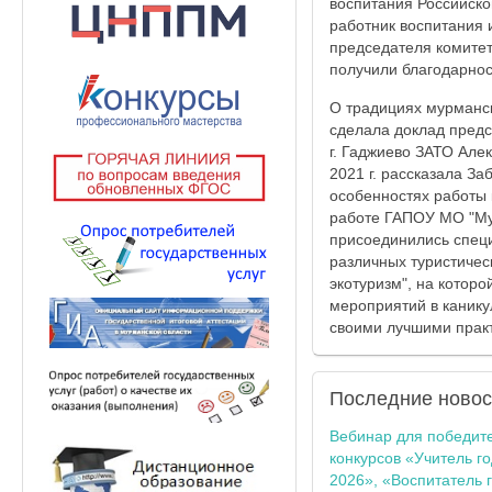
воспитания Российско
работник воспитания 
председателя комитет
получили благодарнос
О традициях мурманск
сделала доклад пред
г. Гаджиево ЗАТО Але
2021 г. рассказала З
особенностях работы 
работе ГАПОУ МО "Мур
присоединились специ
различных туристичес
экотуризм", на котор
мероприятий в канику
своими лучшими практ
Последние
новос
Вебинар для победит
конкурсов «Учитель г
2026», «Воспитатель 