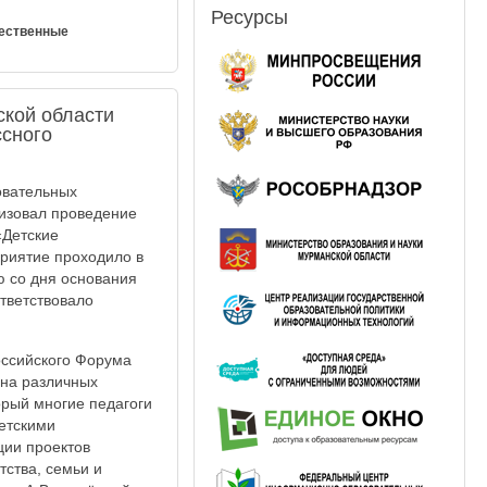
Ресурсы
щественные
ской области
ссного
овательных
низовал проведение
«Детские
риятие проходило в
 со дня основания
тветствовало
оссийского Форума
 на различных
орый многие педагоги
детскими
ции проектов
тства, семьи и