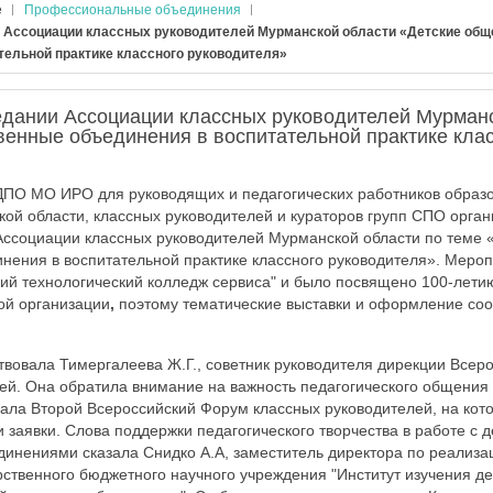
е
Профессиональные объединения
 Ассоциации классных руководителей Мурманской области «Детские об
тельной практике классного руководителя»
едании Ассоциации классных руководителей Мурман
венные объединения в воспитательной практике кла
ДПО МО ИРО для руководящих и педагогических работников образ
ой области, классных руководителей и кураторов групп СПО орга
Ассоциации классных руководителей Мурманской области по теме 
ения в воспитательной практике классного руководителя». Мероп
й технологический колледж сервиса" и было посвящено 100-летию
ой организации
,
поэтому тематические выставки и оформление соо
вовала Тимергалеева Ж.Г., советник руководителя дирекции Всер
ей. Она обратила внимание на важность педагогического общения
ала Второй Всероссийский Форум классных руководителей, на кот
 заявки. Слова поддержки педагогического творчества в работе с 
нениями сказала Снидко А.А, заместитель директора по реализа
ственного бюджетного научного учреждения "Институт изучения де