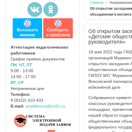
Главная
Направлени
Об открытом заседании
объединения в воспита
Об открытом зас
«Детские общест
руководителя»
Аттестация педагогических
18 мая 2022 года ГАУ
работников
организаций Мурманск
График приёма документов
открытого заседания 
ПН, ЧТ, ПТ
общественные объедин
9:00 - 13:00
ГАПОУ МО "Мурмански
14:00 - 17:00
Всесоюзной пионерск
ВТ, СР
юбилейной дате.
Неприемные дни
Телефон:
Собравшихся приветст
8 (8152) 410-433
классных руководител
E-mail:
analitikoms@iro51.ru
площадках, презентов
нашей обрасти подали
общественными объеди
федерального государ