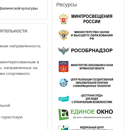
Ресурсы
 физической культуры
еятельности
вная направленность
 заинтересованным в
ы, направленных на
ами спортивного
льной
-туристскую