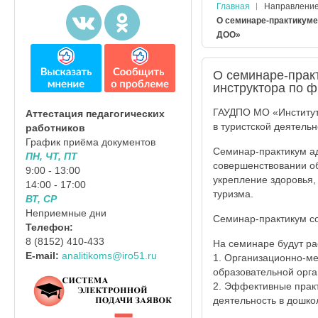
Главная
Направлени
О семинаре-практикуме
ДОО»
О семинаре-прак
инструктора по 
ГАУДПО МО «Институт
Аттестация педагогических
в туристской деятель
работников
График приёма документов
Семинар-практикум ад
ПН, ЧТ, ПТ
совершенствовании о
9:00 - 13:00
укрепление здоровья,
14:00 - 17:00
туризма.
ВТ, СР
Неприемные дни
Семинар-практикум со
Телефон:
8 (8152) 410-433
На семинаре будут р
E-mail:
analitikoms@iro51.ru
1. Организационно-ме
образовательной орга
2. Эффективные практ
деятельность в дошко