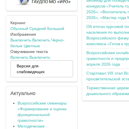
Вебинар для победит
конкурсов «Учитель г
2026», «Воспитатель 
2026», «Мастер года 
Кернинг
Об итогах курсовой п
Обычный
Средний
Большой
населения по выполн
Изображения
Всероссийского физку
Выключить
Включить
Черно-
комплекса «Готов к тр
белые
Цветные
Озвучивание текста
Всероссийская онлай
Включить
Выключить
грамотности и предпр
апреля 2026 года
Версия для
слабовидящих
Стартовал VIII этап В
просветительской эс
Торжественная церем
Актуально
дошкольного образов
Всероссийские семинары
«Формирование и оценка
функциональной
грамотности»
Методические