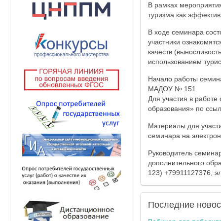
В рамках мероприяти
туризма как эффектив
В ходе семинара сост
участники ознакомятс
качеств (выносливость
использованием турис
Начало работы семинар
МАДОУ № 151.
Для участия в работе
образования» по ссы
Материалы для участи
семинара на электрон
Руководитель семинар
дополнительного обра
123) +79911127376, э
Последние
новос