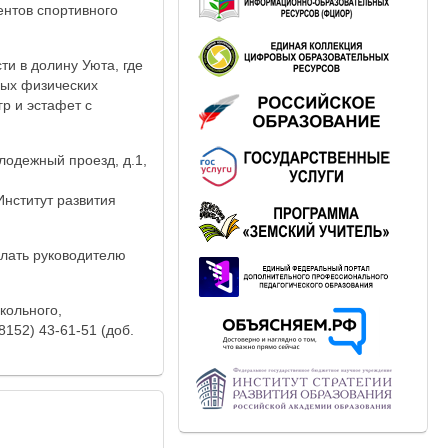
нтов спортивного
и в долину Уюта, где
вых физических
гр и эстафет с
олодежный проезд, д.1,
нститут развития
слать руководителю
кольного,
152) 43-61-51 (доб.