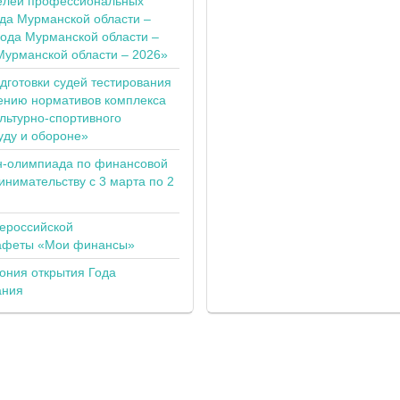
елей профессиональных
ода Мурманской области –
года Мурманской области –
Мурманской области – 2026»
одготовки судей тестирования
ению нормативов комплекса
льтурно-спортивного
уду и обороне»
н-олимпиада по финансовой
инимательству с 3 марта по 2
сероссийской
тафеты «Мои финансы»
ония открытия Года
ания