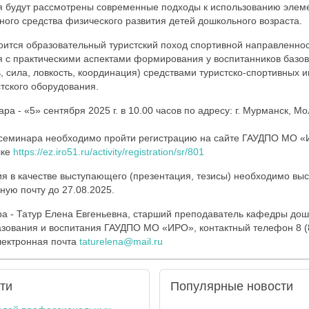
я будут рассмотрены современные подходы к использованию элеме
ного средства физического развития детей дошкольного возраста.
оится образовательный туристский поход спортивной направленност
я с практическими аспектами формирования у воспитанников базо
, сила, ловкость, координация) средствами туристско-спортивных и
тского оборудования.
а - «5» сентября 2025 г. в 10.00 часов по адресу: г. Мурманск, М
 семинара необходимо пройти регистрацию на сайте ГАУДПО МО «И
лке
https://ez.iro51.ru/activity/registration/sr/801
я в качестве выступающего (презентация, тезисы) необходимо вы
ную почту до 27.08.2025.
а - Татур Елена Евгеньевна, старший преподаватель кафедры дош
зования и воспитания ГАУДПО МО «ИРО», контактный телефон 8 (8
лектронная почта
taturelena@mail.ru
ти
Популярные
новости