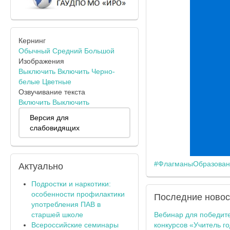
Кернинг
Обычный
Средний
Большой
Изображения
Выключить
Включить
Черно-
белые
Цветные
Озвучивание текста
Включить
Выключить
Версия для
слабовидящих
#ФлагманыОбразован
Актуально
Подростки и наркотики:
особенности профилактики
Последние
новос
употребления ПАВ в
старшей школе
Вебинар для победит
Всероссийские семинары
конкурсов «Учитель г