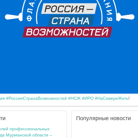
ия
#РоссияСтранаВозможностей
#НСЖ
#ИРО
#НаСевереЖить
!
ти
Популярные
новости
елей профессиональных
ода Мурманской области –