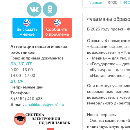
Главная
ФГОС
ФГО
Флагманы образо
В 2025 году проект «
Открыты 4 новых конк
«Наставничество», а 
Аттестация педагогических
возможностей» и «Фла
работников
- «Медиа» – для тех, 
График приёма документов
- «Государство» – для
ПН, ЧТ, ПТ
- «Культура» – для те
9:00 - 13:00
- «Наставничество» –
14:00 - 17:00
ВТ, СР
Они помогут участник
Неприемные дни
современных технолог
Телефон:
возможностей, в кото
8 (8152) 410-433
генерального директо
E-mail:
analitikoms@iro51.ru
Новые сервисы:
- Оценка компетенций
индивидуальную траек