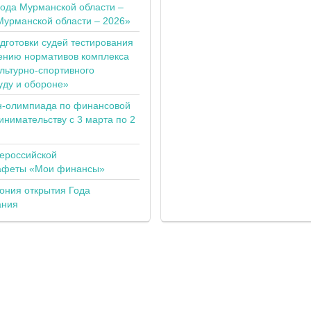
года Мурманской области –
Мурманской области – 2026»
одготовки судей тестирования
ению нормативов комплекса
льтурно-спортивного
уду и обороне»
н-олимпиада по финансовой
инимательству с 3 марта по 2
сероссийской
тафеты «Мои финансы»
ония открытия Года
ания