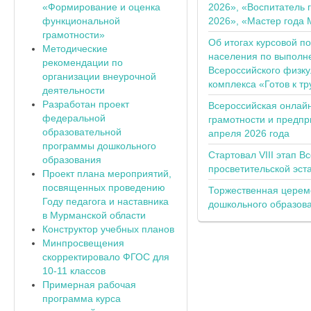
«Формирование и оценка
2026», «Воспитатель 
функциональной
2026», «Мастер года 
грамотности»
Об итогах курсовой п
Методические
населения по выполн
рекомендации по
Всероссийского физку
организации внеурочной
комплекса «Готов к тр
деятельности
Разработан проект
Всероссийская онлай
федеральной
грамотности и предпр
образовательной
апреля 2026 года
программы дошкольного
Стартовал VIII этап В
образования
просветительской эс
Проект плана мероприятий,
посвященных проведению
Торжественная церем
Году педагога и наставника
дошкольного образов
в Мурманской области
Конструктор учебных планов
Минпросвещения
скорректировало ФГОС для
10-11 классов
Примерная рабочая
программа курса