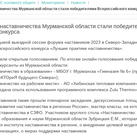
С основного общего
Мониторинги
Новости
вничества Мурманской области стали победителями Всероссийского конк
 наставничества Мурманской области стали победит
онкурса
едьмой выездной сессии форума наставников-2023 в Северо-Запа
всероссийского конкурса «Лучшие практики наставничества».
ли открытым голосованием. По итогам онлайн-голосования побед
курсанты из Мурманской области:
вничество в образовании» - МБОУ г. Мурманска «Гимназия № 6» (п
еКТОриЯ будущего Севера»);
вничество на рабочем месте» - АО «Хибинская тепловая компания»
едача опыта использования программного комплекса Zulu Thermo»
авников также прошли пленарное заседание, дискуссионные площ
азвития наставничества в регионах России», мастер-классы, на кот
ставничества в СЗФО. Участником круглого стола «Наставничество:
 образования и науки Мурманской области Зубрицкая Е.М., которая
я института наставничества в регионе, о внедрении целевой модел
низациях, о мерах поддержки наставников.