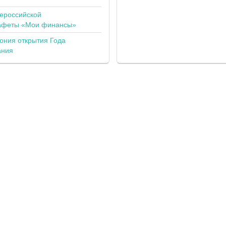
сероссийской
тафеты «Мои финансы»
ония открытия Года
ания