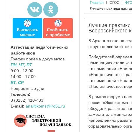
Главная
ФГОС
ФГО
Лучшие практики наста
Лучшие практики
Всероссийского к
В Архангельске на с
округе подвели итоги 
Аттестация педагогических
работников
Победителей определи
График приёма документов
номинациях стали кон
ПН, ЧТ, ПТ
- в номинации «Наста
9:00 - 13:00
«Наставничество: тра
14:00 - 17:00
- в номинации «Наста
ВТ, СР
«Наставничество: пер
Неприемные дни
Телефон:
В рамках форума наст
8 (8152) 410-433
сессия «Экосистема р
E-mail:
analitikoms@iro51.ru
обсудили развитие на
заместитель министра
направлениях развити
образовательных орга