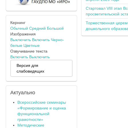
Стартовал VIII этап В
просветительской эс
Кернинг
Торжественная церем
Обычный
Средний
Большой
дошкольного образов
Изображения
Выключить
Включить
Черно-
белые
Цветные
Озвучивание текста
Включить
Выключить
Версия для
слабовидящих
Актуально
Всероссийские семинары
«Формирование и оценка
функциональной
грамотности»
Методические