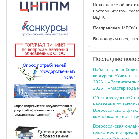
Подведение общих ито
наставничества» сост
ВДНХ.
Поздравляем МБОУ г.
Благодарим всех, кто
Последние
новос
Вебинар для победит
конкурсов «Учитель г
2026», «Воспитатель 
2026», «Мастер года 
Об итогах курсовой п
населения по выполн
Всероссийского физку
комплекса «Готов к тр
Всероссийская онлай
грамотности и предпр
апреля 2026 года