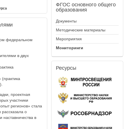
ФГОС
основного общего
урса
образования
Документы
елями
Методические материалы
Мероприятия
дном федеральном
Мониторинги
ителями в двух
рактика
Ресурсы
 (практика
).
адки, проектная
орых участники
 опыт регионов» стала
 рассказала о
и наставничества в