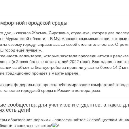
мфортной городской среды
о дал, - сказала Жасмин Сироткина, студентка, которая два после
 в Мурманской области. - В Мурманске отзывчивые люди, которые
огла своему городу, справилась со своей стеснительностью. Огром
аш город еще лучше!».
сленность волонтеров, которые захотели присоединиться к реализа
овек (в 2 раза больше показателей 2022 года). Благодаря волонте
вании за объекты благоустройства приняли участие более 14,2 млн
ние традиционно пройдет в марте-апреле.
изации федерального проекта «Формирование комфортной городск
ь качество городской среды в России в полтора раза.
е сообщества для учеников и студентов, а также дл
ях есть дети!
еры образования первыми - присоединяйтесь к сообществам мини
бласти в социальных сетях!