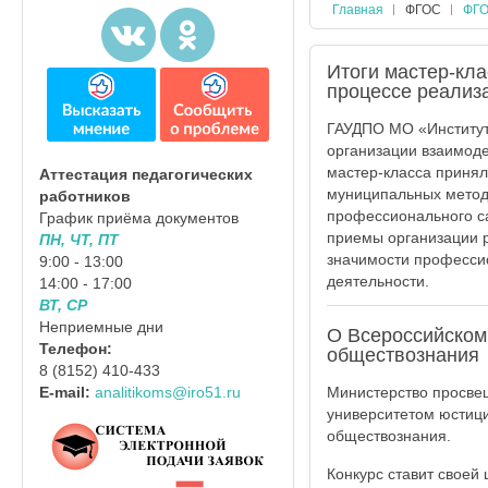
Главная
ФГОС
ФГО
Итоги мастер-кл
процессе реализ
ГАУДПО МО «Институт
организации взаимоде
мастер-класса принял
Аттестация педагогических
муниципальных метод
работников
профессионального с
График приёма документов
приемы организации р
ПН, ЧТ, ПТ
значимости професси
9:00 - 13:00
деятельности.
14:00 - 17:00
ВТ, СР
Неприемные дни
О Всероссийском
Телефон:
обществознания
8 (8152) 410-433
Министерство просве
E-mail:
analitikoms@iro51.ru
университетом юстици
обществознания.
Конкурс ставит своей