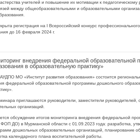
стерства учителей и повышение их мотивации к педагогическому р
язей между общеобразовательными и образовательными организ
бразования.
крыта регистрация на I Всероссийский конкурс профессионального
ния до 16 февраля 2024 г.
иторинг внедрения федеральной образовательной 
азования в образовательную практику»
 ГАУДПО МО «Институт развития образования» состоится регионал
ия федеральной образовательной программы дошкольного образо
тику».
еминара приглашаются руководители, заместители руководителей, 
тельных организаций.
ется обсуждение итогов мониторинга внедрения федеральной пр
 ФОП ДО) в Мурманской области с 01.09.2023 года: разработка, ут
грамм дошкольных образовательных организаций, планирование о
отка календарного плана воспитательной работы.