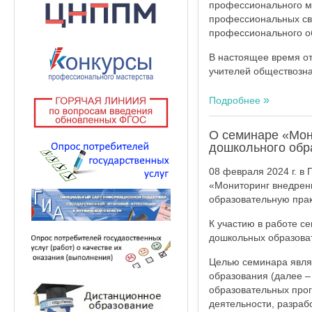
профессионального ма
профессиональных св
профессионального о
В настоящее время от
учителей обществозна
Подробнее
О семинаре «Мон
дошкольного обр
08 февраля 2024 г. в
«Мониторинг внедрен
образовательную прак
К участию в работе с
дошкольных образова
Целью семинара явля
образования (далее –
образовательных про
деятельности, разраб