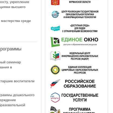
осту, укрепление
ациями высшего
 мастерства среди
программы
ьный семинар
вания в
старшие воспитатели
ограммы дошкольного
верждение
бразовательной