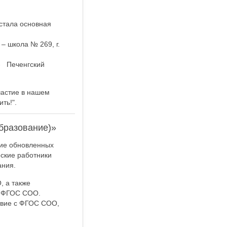
стала основная
– школа № 269, г.
- Печенгский
частие в нашем
ть!".
бразование)»
ие обновленных
ские работники
ания.
 а также
х ФГОС СОО.
твие с ФГОС СОО,