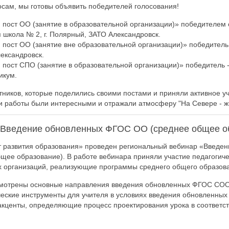
сам, мы готовы объявить победителей голосования!
пост ОО (занятие в образовательной организации)» победителем 
школа № 2, г. Полярный, ЗАТО Александровск.
пост ОО (занятие вне образовательной организации)» победитель 
ександровск.
пост СПО (занятие в образовательной организации)» победитель 
икум.
тников, которые поделились своими постами и приняли активное у
и работы были интересными и отражали атмосферу "На Севере - жи
«Введение обновленных ФГОС ОО (среднее общее о
 развития образования» проведен региональный вебинар «Введен
ее образование). В работе вебинара приняли участие педагогиче
 организаций, реализующие программы среднего общего образов
смотрены основные направления введения обновленных ФГОС СОО,
еские инструменты для учителя в условиях введения обновленны
кценты, определяющие процесс проектирования урока в соответс