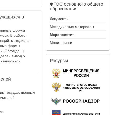
ФГОС
основного общего
образования
учащихся в
Документы
Методические материалы
ктивные формы
Мероприятия
ков». В работе
заций, методисты
Мониторинги
ивные формы
ии. Обсуждены
сделан вывод о
Ресурсы
ентационной
телей
ким государственным
учителей
ие