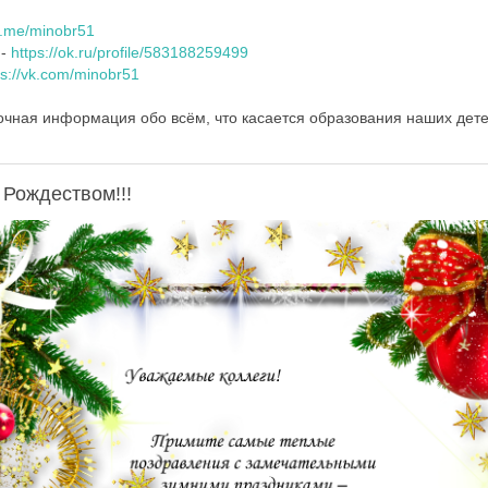
/t.me/minobr51
 -
https://ok.ru/profile/583188259499
ps://vk.com/minobr51
очная информация обо всём, что касается образования наших дете
 Рождеством!!!