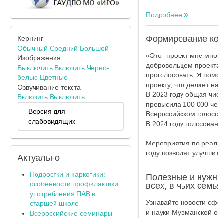
Подробнее
Формирование ко
Кернинг
Обычный
Средний
Большой
«Этот проект мне мног
Изображения
добровольцем проекта
Выключить
Включить
Черно-
проголосовать. Я пом
белые
Цветные
проекту, что делает н
Озвучивание текста
В 2023 году общая чи
Включить
Выключить
превысила 100 000 чел
Версия для
Всероссийском голосо
слабовидящих
В 2024 году голосова
Мероприятия по реал
году позволят улучшит
Актуально
Подростки и наркотики:
Полезные и нужны
особенности профилактики
всех, в чьих семь
употребления ПАВ в
Узнавайте новости сф
старшей школе
и науки Мурманской о
Всероссийские семинары