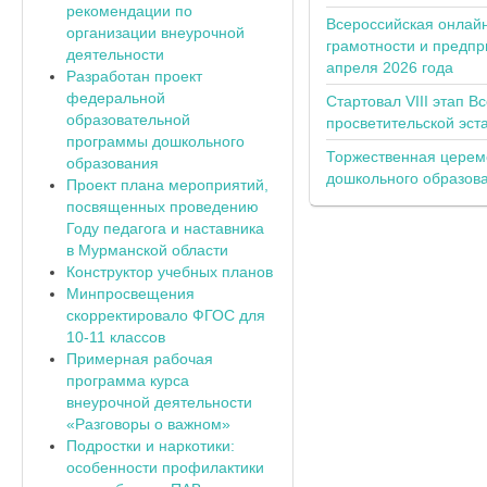
рекомендации по
Всероссийская онлай
организации внеурочной
грамотности и предпр
деятельности
апреля 2026 года
Разработан проект
федеральной
Стартовал VIII этап В
образовательной
просветительской эс
программы дошкольного
Торжественная церем
образования
дошкольного образов
Проект плана мероприятий,
посвященных проведению
Году педагога и наставника
в Мурманской области
Конструктор учебных планов
Минпросвещения
скорректировало ФГОС для
10-11 классов
Примерная рабочая
программа курса
внеурочной деятельности
«Разговоры о важном»
Подростки и наркотики:
особенности профилактики