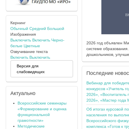
Кернинг
Обычный
Средний
Большой
Изображения
Выключить
Включить
Черно-
2026 год объявлен М
белые
Цветные
системе образования.
Озвучивание текста
дошкольников, улучше
Включить
Выключить
Версия для
слабовидящих
Последние
новос
Вебинар для победит
конкурсов «Учитель г
Актуально
2026», «Воспитатель 
2026», «Мастер года 
Всероссийские семинары
«Формирование и оценка
Об итогах курсовой п
функциональной
населения по выполн
грамотности»
Всероссийского физку
Методические
комплекса «Готов к тр