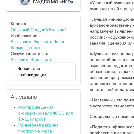
«Успешный руководит
руководителей и резул
«Лучшая инновационна
Кернинг
духовно-нравственных
Обычный
Средний
Большой
направлена выявлени
Изображения
российских духовно-н
Выключить
Включить
Черно-
занятия, сценария ил
белые
Цветные
Озвучивание текста
«Лучшая научная разр
Включить
Выключить
ценностей дошкольног
выявление педагогов,
Версия для
образования, в том ч
слабовидящих
освоения программы 
становятся достояние
дошкольной педагогик
Актуально
«Наставник - это при
мастерство становятся
Минпросвещения
скорректировало ФГОС для
Специальные номина
10-11 классов
Примерная рабочая
«Педагог-инфлюенсер
программа курса
профессию в социальн