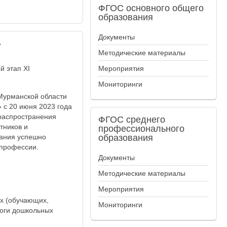
ФГОС
основного общего
образования
Документы
»
Методические материалы
й этап XI
Мероприятия
Мониторинги
Мурманской области
 с 20 июня 2023 года
 распространения
ФГОС
среднего
тников и
профессионального
вания успешно
образования
 профессии.
Документы
Методические материалы
Мероприятия
х (обучающих,
Мониторинги
гоги дошкольных