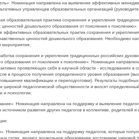
ель». Номинация направлена на выявление эффективных менедже
ьтативных управленцев образовательных организаций (руководители
я образовательная практика сохранения и укрепления традицион
 ценностей дошкольного образования от поколения к поколению»
е эффективных образовательных практик сохранения и укреплени
равственных ценностей дошкольного образования. Необходимо нап
и мероприятия;
аботка сохранения и укрепления традиционных российских духов
о образования от поколения к поколению». Номинация направлен
 активно проявляющих себя в научной области - исследованиях в 
исле в процессе получения определенного уровня образования (выс
повышения квалификации и переподготовки). Результаты подобных
м широкой педагогической общественности и вносят определенный
и и психологии;
звание». Номинация направлена на поддержку и выявление педагого
 источником развития других педагогов в коллективе, родителей и 
ции:
». Номинация направлена на поддержку педагогов, которые попу
ых сетях, делают дошкольное образование достоянием широкой п