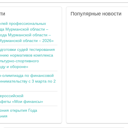
ти
Популярные
новости
елей профессиональных
ода Мурманской области –
года Мурманской области –
Мурманской области – 2026»
одготовки судей тестирования
ению нормативов комплекса
льтурно-спортивного
уду и обороне»
н-олимпиада по финансовой
инимательству с 3 марта по 2
сероссийской
тафеты «Мои финансы»
ония открытия Года
ания