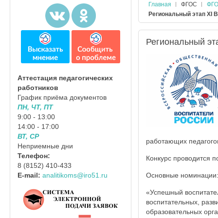
Главная
ФГОС
ФГО
Региональный этап XI 
Региональный эта
Аттестация педагогических
работников
График приёма документов
ПН, ЧТ, ПТ
9:00 - 13:00
14:00 - 17:00
ВТ, СР
работающих педагого
Неприемные дни
Телефон:
Конкурс проводится п
8 (8152) 410-433
Основные номинации
E-mail:
analitikoms@iro51.ru
«Успешный воспитате
воспитательных, разв
образовательных орга