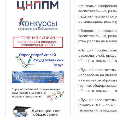
«Молодые профессион
воспитательных, разв
педагогический стаж 
организациях, реали
«Верность профессии
воспитательных, разв
стаж работы не менее 1
«Лучший профессиона
руководителей, предс
образовательных орга
«Лучший воспитатель
направлена на выявле
инклюзивное образов
группах общеразвива
образовательных орга
«Лучший воспитатель
(понятие ЗОТ - по ФГ
технологий, и подход