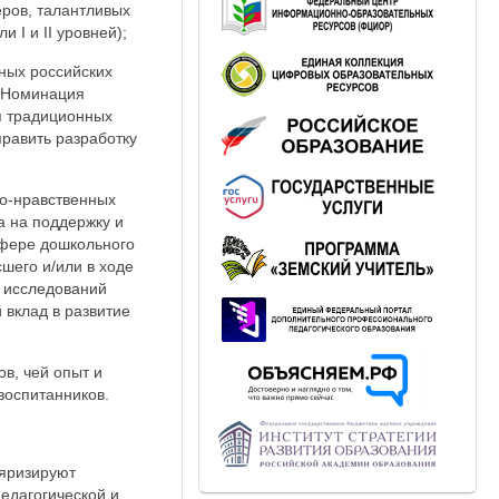
ров, талантливых
 I и II уровней);
ных российских
. Номинация
я традиционных
равить разработку
но-нравственных
а на поддержку и
сфере дошкольного
шего и/или в ходе
 исследований
 вклад в развитие
в, чей опыт и
воспитанников.
ляризируют
едагогической и