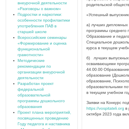
внеурочной деятельности
родительской обществ
«Разговоры о важном»
Подростки и наркотики:
«Успешный выпускник
особенности профилактики
а) лучших дипломных 
употребления ПАВ в
программы среднего п
старшей школе
Образование и педаго
Всероссийские семинары
Специальное дошколь
«Формирование и оценка
курса в текущем учебн
функциональной
грамотности»
б) лучших выпускных
Методические
осваивающими програ
рекомендации по
44.00.00 Образование
организации внеурочной
образование (Дошколь
деятельности
образование, Психоло
Разработан проект
образовательными по
федеральной
в текущем учебном год
образовательной
программы дошкольного
Заявки на Конкурс по
образования
https://vospitateli.org
в 
Проект плана мероприятий,
октября 2023 года вк
посвященных проведению
Году педагога и наставника