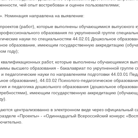
енности, чей опыт востребован и оценен пользователями;
». Номинация направлена на выявление:
проектов (работ), которые выполнены обучающимися выпускного 
рофессионального образования по укрупненной группе специальн
гические науки по специальностям 44.02.01 Дошкольное образован
ное образование, имеющим государственную аккредитацию (обуч
ом году);
 квалификационных работ, которые выполнены обучающимися выпу
ммы высшего образования - бакалавриат по укрупненной группе с
 и педагогические науки по направлениям подготовки 44.03.01 Пед
ное образование), 44.03.02 Психолого-педагогическое образован
гия и педагогика дошкольного образования (дошкольное образова
требностями), имеющим государственную аккредитацию (обучающи
у).
даются централизованно в электронном виде через официальный с
разделе «Проекты» - «Одиннадцатый Всероссийский конкурс «Восп
лючительно.