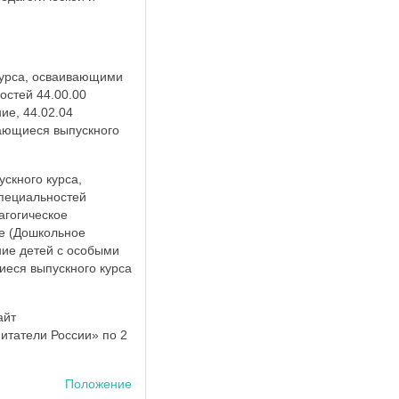
курса, осваивающими
остей 44.00.00
ие, 44.02.04
ающиеся выпускного
скного курса,
пециальностей
агогическое
ие (Дошкольное
ние детей с особыми
еся выпускного курса
айт
итатели России» по 2
Положение