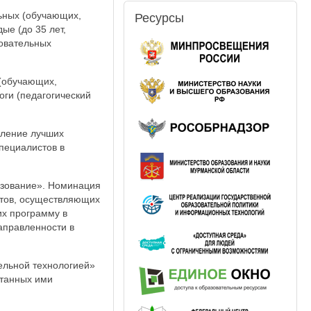
ьных (обучающих,
Ресурсы
ые (до 35 лет,
зовательных
(обучающих,
оги (педагогический
вление лучших
пециалистов в
азование». Номинация
стов, осуществляющих
х программу в
аправленности в
ельной технологией»
отанных ими
;