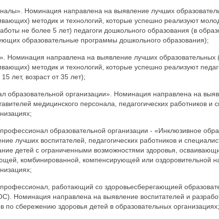
алы». Номинация направлена на выявление лучших образовател
ивающих) методик и технологий, которые успешно реализуют молод
работы не более 5 лет) педагоги дошкольного образования (в обра
зующих образовательные программы дошкольного образования);
». Номинация направлена на выявление лучших образовательных 
ивающих) методик и технологий, которые успешно реализуют педаг
5 лет, возраст от 35 лет);
л образовательной организации». Номинация направлена на выя
тавителей медицинского персонала, педагогических работников и с
низациях;
-профессионал образовательной организации - «Инклюзивное обр
ние лучших воспитателей, педагогических работников и специали
ание детей с ограниченными возможностями здоровья, осваивающи
ющей, комбинированной, компенсирующей или оздоровительной н
низациях;
-профессионал, работающий со здоровьесберегающией образоват
ОС). Номинация направлена на выявление воспитателей и разраб
ов по сбережению здоровья детей в образовательных организациях