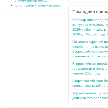
в Мурманской области
Конструктор учебных планов
Последние
новос
Вебинар для победит
конкурсов «Учитель г
2026», «Воспитатель 
2026», «Мастер года 
Об итогах курсовой п
населения по выполн
Всероссийского физку
комплекса «Готов к тр
Всероссийская онлай
грамотности и предпр
апреля 2026 года
Стартовал VIII этап В
просветительской эс
Торжественная церем
дошкольного образов