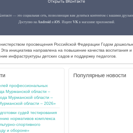
инистерством просвещения Российской Федерации Годом дошкольн
 Эта инициатива направлена на повышение качества воспитания и
ние инфраструктуры детских садов и поддержку педагогов.
ти
Популярные
новости
елей профессиональных
ода Мурманской области –
года Мурманской области –
Мурманской области – 2026»
одготовки судей тестирования
ению нормативов комплекса
льтурно-спортивного
уду и обороне»