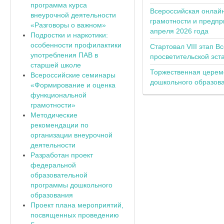
программа курса
Всероссийская онлай
внеурочной деятельности
грамотности и предпр
«Разговоры о важном»
апреля 2026 года
Подростки и наркотики:
особенности профилактики
Стартовал VIII этап В
употребления ПАВ в
просветительской эс
старшей школе
Торжественная церем
Всероссийские семинары
дошкольного образов
«Формирование и оценка
функциональной
грамотности»
Методические
рекомендации по
организации внеурочной
деятельности
Разработан проект
федеральной
образовательной
программы дошкольного
образования
Проект плана мероприятий,
посвященных проведению