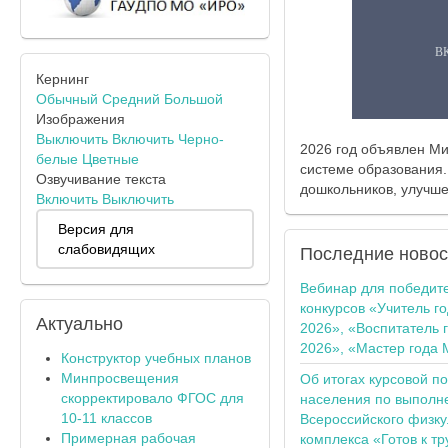
Кернинг
Обычный
Средний
Большой
Изображения
Выключить
Включить
Черно-
2026 год объявлен М
белые
Цветные
системе образования.
Озвучивание текста
дошкольников, улучше
Включить
Выключить
Версия для
слабовидящих
Последние
новос
Вебинар для победит
конкурсов «Учитель г
Актуально
2026», «Воспитатель 
2026», «Мастер года 
Конструктор учебных планов
Минпросвещения
Об итогах курсовой п
скорректировало ФГОС для
населения по выполн
10-11 классов
Всероссийского физку
Примерная рабочая
комплекса «Готов к тр