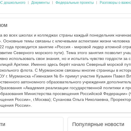
С дошкольного
Документы
Федеральные проекты
Разговоры о важн
ном
да во всех школах и колледжах страны каждый понедельник начинае
. Основные темы связаны с ключевыми аспектами жизни человека
022 года проводится занятие «Россия - мировой лидер атомной отр
звитие Северного морского пути). Тема этого занятия позволит уч
ивно использовать свои знания, но и испытать чувство гордости за 
лицей Арктики. Именно здесь берёт начало Северный морской путь
докольного флота. С Мурманском связаны многие страницы в истор
ОУ г. Мурманска «Гимназия № 8» примут участие Кузьмин Павел В
ственного автономного образовательного учреждения дополнител
бразования «Академия реализации государственной политики и п
 образования Министерства просвещения Российской Федерации»
щения России», г.Москва); Суханова Ольга Николаевна, Прорект
щения России».
ти
Популярные
новости