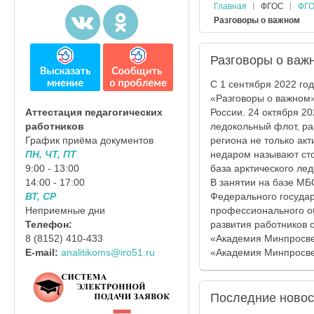
Главная
ФГОС
ФГО
Разговоры о важном
Разговоры о важ
С 1 сентября 2022 го
«Разговоры о важном»
России. 24 октября 2
Аттестация педагогических
ледокольный флот, ра
работников
региона не только акт
График приёма документов
недаром называют сто
ПН, ЧТ, ПТ
база арктического ле
9:00 - 13:00
В занятии на базе МБ
14:00 - 17:00
Федерального государ
ВТ, СР
профессионального о
Неприемные дни
развития работников
Телефон:
«Академия Минпросве
8 (8152) 410-433
«Академия Минпросве
E-mail:
analitikoms@iro51.ru
Последние
новос