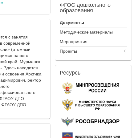
ом
ФГОС
дошкольного
образования
Документы
Методические материалы
тся с занятия
Мероприятия
 в современной
асли» (атомный
Проекты
ащимся нашего
свой край. Мурманск
. Здесь находится
Ресурсы
ии освоения Арктики.
ладимирович, ректор
ьного
рофессионального
 (ФГАОУ ДПО
ор ФГАОУ ДПО