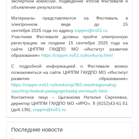
экспертной комиссии, подведение итогов Фестиваля и
объявление результатов.
Материалы представляются на Фестиваль в
электронном виде до 15
сентября 2025 года по адресу
cnppm@iro51.ru
.
Участники Фестиваля должны пройти электронную
регистрацию не позднее 15 сентября 2025 года на
сайте ЦНППМ ГАУДПО МО «Институт развития
образования»
https://cnppm.iro51.ru/konkursy.html
С подробной информацией о Фестивале можно
познакомиться на сайте ЦНППМ ГАУДПО МО «Институт
развития образования»
https://cnppm.iro51.ru/konkursy/383-mezhregionalnyj-
zaochnyj-festival-pedagogicheskij-vernisazh.html
.
Контактное лицо – Цыганкова Наталья Сергеевна,
директор ЦНППМ ГАУДПО МО «ИРО», 8 (8152)43-61-51
(доб.136),
cnppm@iro51.ru
.
Последние
новости