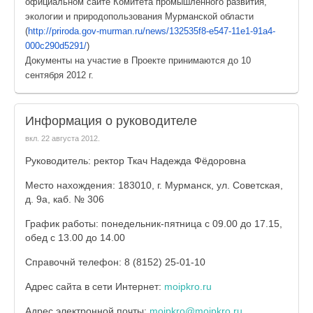
официальном сайте Комитета промышленного развития,
экологии и природопользования Мурманской области
(
http://priroda.gov-murman.ru/
news/132535f8-e547-11e1-91a4-
000c290d5291/
)
Документы на участие в Проекте принимаются до 10
сентября 2012 г.
Информация о руководителе
вкл.
22 августа 2012
.
Руководитель: ректор Ткач Надежда Фёдоровна
Место нахождения: 183010, г. Мурманск, ул. Советская,
д. 9а, каб. № 306
График работы: понедельник-пятница с 09.00 до 17.15,
обед с 13.00 до 14.00
Справочнй телефон: 8 (8152) 25-01-10
Адрес сайта в сети Интернет:
moipkro.ru
Адрес электронной почты:
moipkro@moipkro.ru