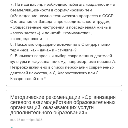
7. На наш взгляд, необходимо избегать «заданности» и
безапелляционности в формулировках тем
(«Замедление научно-технического прогресса в СССР.
Отставание от Запада в производительности труда»;
«Общественные настроения и повседневная жизнь в
«эпоху застоя») и понятий: «комчванство»,
«спецеедство» и т.п.
8. Насколько оправдано включение в Стандарт таких
терминов, как «дача» и «стиляги»?
9. Вызывает вопросы и выбор современных деятелей
культуры и искусства: почему, например, имя певицы А.
Нетребко включено в список персоналий современных
деятелей искусства, а Д. Хворостовского или Л.
Казарновской нет?
Методические рекомендации «Организация
сетевого взаимодействия образовательных
организаций, оказывающих услуги
дополнительного образования»
вкл.
16 сентября 2013
.