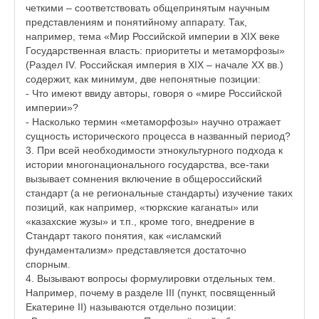
четкими – соответствовать общепринятым научным
представлениям и понятийному аппарату. Так,
например, тема «Мир Российской империи в XIX веке
Государственная власть: приоритеты и метаморфозы»
(Раздел IV. Российская империя в XIX – начале XX вв.)
содержит, как минимум, две непонятные позиции:
- Что имеют ввиду авторы, говоря о «мире Российской
империи»?
- Насколько термин «метаморфозы» научно отражает
сущность исторического процесса в названный период?
3. При всей необходимости этнокультурного подхода к
истории многонационального государства, все-таки
вызывает сомнения включение в общероссийский
стандарт (а не региональные стандарты) изучение таких
позиций, как например, «тюркские каганаты» или
«казахские жузы» и т.п., кроме того, внедрение в
Стандарт такого понятия, как «исламский
фундаментализм» представляется достаточно
спорным.
4. Вызывают вопросы формулировки отдельных тем.
Например, почему в разделе III (пункт, посвященный
Екатерине II) называются отдельно позиции: