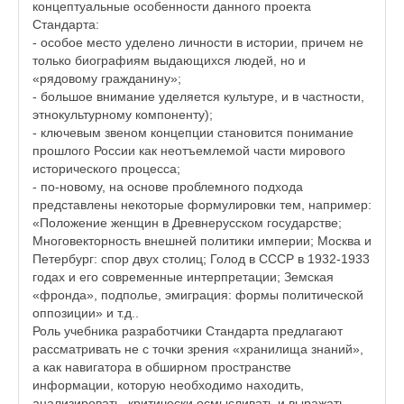
концептуальные особенности данного проекта
Стандарта:
- особое место уделено личности в истории, причем не
только биографиям выдающихся людей, но и
«рядовому гражданину»;
- большое внимание уделяется культуре, и в частности,
этнокультурному компоненту);
- ключевым звеном концепции становится понимание
прошлого России как неотъемлемой части мирового
исторического процесса;
- по-новому, на основе проблемного подхода
представлены некоторые формулировки тем, например:
«Положение женщин в Древнерусском государстве;
Многовекторность внешней политики империи; Москва и
Петербург: спор двух столиц; Голод в СССР в 1932-1933
годах и его современные интерпретации; Земская
«фронда», подполье, эмиграция: формы политической
оппозиции» и т.д..
Роль учебника разработчики Стандарта предлагают
рассматривать не с точки зрения «хранилища знаний»,
а как навигатора в обширном пространстве
информации, которую необходимо находить,
анализировать, критически осмысливать и выражать