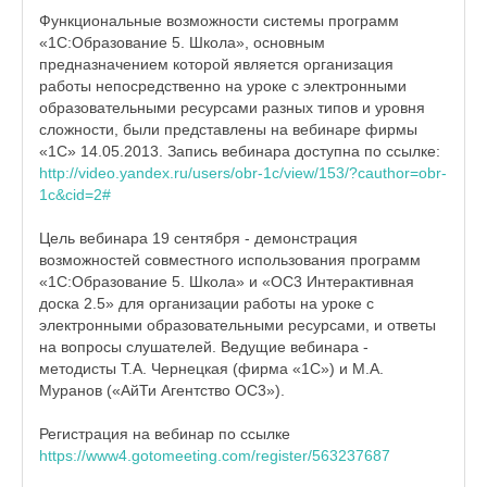
Функциональные возможности системы программ
«1С:Образование 5. Школа», основным
предназначением которой является организация
работы непосредственно на уроке с электронными
образовательными ресурсами разных типов и уровня
сложности, были представлены на вебинаре фирмы
«1С» 14.05.2013. Запись вебинара доступна по ссылке:
http://video.yandex.ru/users/obr-1c/view/153/?cauthor=obr-
1c&cid=2#
Цель вебинара 19 сентября - демонстрация
возможностей совместного использования программ
«1С:Образование 5. Школа» и «ОС3 Интерактивная
доска 2.5» для организации работы на уроке с
электронными образовательными ресурсами, и ответы
на вопросы слушателей. Ведущие вебинара -
методисты Т.А. Чернецкая (фирма «1С») и М.А.
Муранов («АйТи Агентство ОС3»).
Регистрация на вебинар по ссылке
https://www4.gotomeeting.com/register/563237687