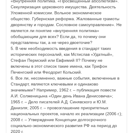
«Внутренняя политика. «Просвещённый абсолютизм».
Секуляризация церковного имущества. Деятельность
Уложенной комиссии. Вольное экономическое
общество. Губернская реформа. Жалованные грамоты
дворянству и городам. Сословное самоуправление». Не
является ли понятие «внутренняя политика»
обобщающим для всех? Если да, то почему они
представлены так, а не через двоеточие?
5. В чем необходимость введения в стандарт таких
исторических персоналий, как Мстислав «Удатный»,
Стефан Пермский или Евфимий II? Почему не
включены в этот список такие имена, как Трифон
Печенгский или Феодорит Кольский.
6. Все ли, несомненно, важные события, включенные в
Стандарт, являются ключевыми и одинаково
значимыми? Например, 1962 г. – публикация повести
А.И. Солженицына «Один день Ивана Денисовича»;
1965 г. – Дело писателей А.Д. Синявского и Ю.М.
Даниэля; 2005 г. – провозглашение приоритетных
национальных проектов, начало их реализации (2006 г.);
2008 г. – Утверждение Концепции долгосрочного
социально-экономического развития РФ на период до
2020 г.