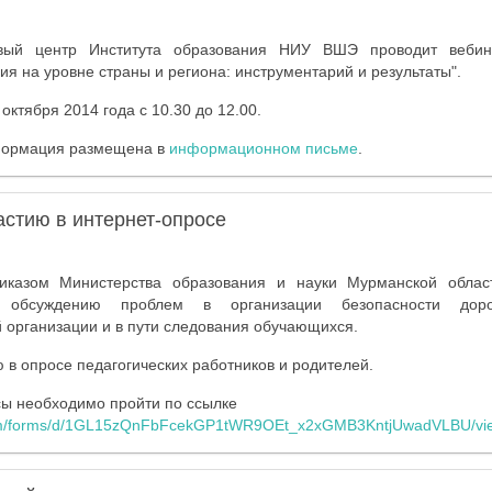
овый центр Института образования НИУ ВШЭ проводит вебин
ия на уровне страны и региона: инструментарий и результаты".
октября 2014 года с 10.30 до 12.00.
формация размещена в
информационном письме
.
астию в интернет-опросе
риказом Министерства образования и науки Мурманской област
о обсуждению проблем в организации безопасности дор
организации и в пути следования обучающихся.
 в опросе педагогических работников и родителей.
сы необходимо пройти по ссылке
.com/forms/d/1GL15zQnFbFcekGP1tWR9OEt_x2xGMB3KntjUwadVLBU/vi