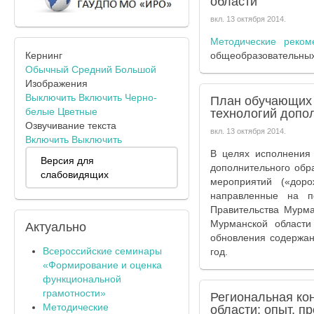
области
вкл.
13 октября 2014
.
Методические реком
Кернинг
общеобразовательных
Обычный
Средний
Большой
Изображения
Выключить
Включить
Черно-
План обучающих 
белые
Цветные
технологий допо
Озвучивание текста
вкл.
13 октября 2014
.
Включить
Выключить
В целях исполнения
Версия для
дополнительного обр
слабовидящих
мероприятий («дор
направленные на п
Правительства Мурм
Мурманской област
Актуально
обновления содержан
Всероссийские семинары
год.
«Формирование и оценка
функциональной
грамотности»
Региональная ко
Методические
области: опыт, п