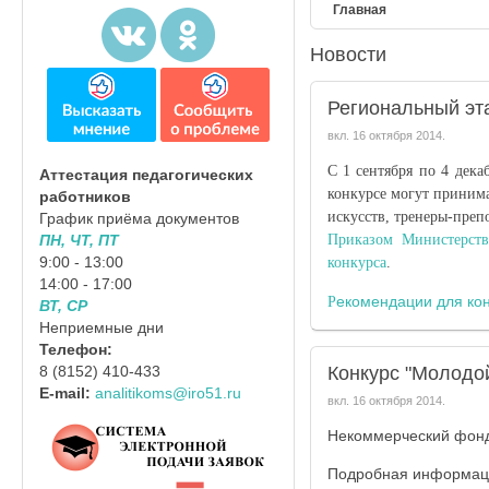
Главная
Новости
Региональный эта
вкл.
16 октября 2014
.
С 1 сентября по 4 дека
Аттестация педагогических
конкурсе могут принима
работников
искусств, тренеры-преп
График приёма документов
Приказом
Министерст
ПН, ЧТ, ПТ
9:00 - 13:00
конкурса
.
14:00 - 17:00
екомендации для ко
Р
ВТ, СР
Неприемные дни
Телефон:
Конкурс "Молодой
8 (8152) 410-433
E-mail:
analitikoms@iro51.ru
вкл.
16 октября 2014
.
Некоммерческий фонд 
Подробная информац