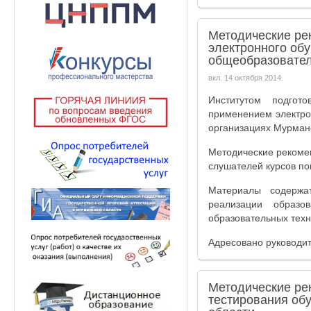
Методические ре
электронного об
общеобразовател
вкл.
14 октября 2014
.
Институтом подго
применением электро
организациях Мурманс
Методические рекоме
слушателей курсов по
Материалы содержа
реализации образо
образовательных техн
Адресовано руководи
Методические ре
тестирования об