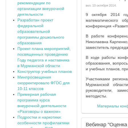
рекомендации по
вкл.
10 октября 2014
.
организации внеурочной
деятельности
9 октября 2014 го
Разработан проект
математического об
федеральной
конференция «Развити
образовательной
В работе конференц
программы дошкольного
Николаевна Карпенко
образования
заместитель председ
Проект плана мероприятий,
посвященных проведению
В ходе работы конф
Году педагога и наставника
образования, вопрос
в Мурманской области
и учебных планов, п
Конструктор учебных планов
Минпросвещения
Участниками региона
скорректировало ФГОС для
Мурманской области
10-11 классов
руководители, заме
Примерная рабочая
методисты.
программа курса
внеурочной деятельности
Материалы кон
«Разговоры о важном»
Подростки и наркотики:
особенности профилактики
Вебинар "Оценка 