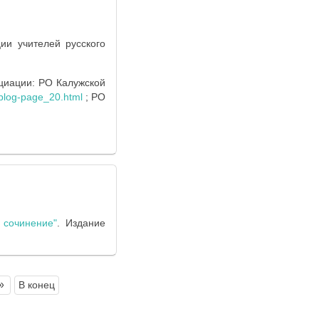
ии учителей русского
циации: РО Калужской
p/blog-page_20.html
; РО
 сочинение"
. Издание
»
В конец