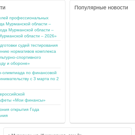
ти
Популярные
новости
елей профессиональных
ода Мурманской области –
года Мурманской области –
Мурманской области – 2026»
одготовки судей тестирования
ению нормативов комплекса
льтурно-спортивного
уду и обороне»
н-олимпиада по финансовой
инимательству с 3 марта по 2
сероссийской
тафеты «Мои финансы»
ония открытия Года
ания