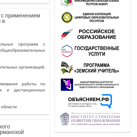
 с применением
 в
тельных программ с
 общеобразовательных
тельных организаций,
твования работы по
ия и дистанционных
.
 области
кого
урманской