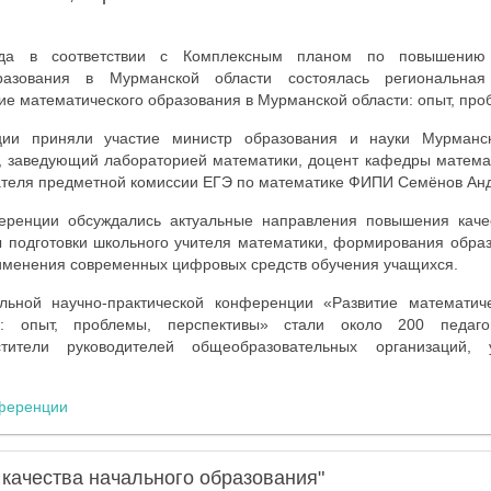
да в соответствии с Комплексным планом по повышению 
разования в Мурманской области состоялась региональная 
е математического образования в Мурманской области: опыт, про
ии приняли участие министр образования и науки Мурманс
, заведующий лабораторией математики, доцент кафедры матема
ателя предметной комиссии ЕГЭ по математике ФИПИ Семёнов Анд
еренции обсуждались актуальные направления повышения качес
ы подготовки школьного учителя математики, формирования обра
рименения современных цифровых средств обучения учащихся.
льной научно-практической конференции «Развитие математич
: опыт, проблемы, перспективы» стали около 200 педагог
стители руководителей общеобразовательных организаций, 
ференции
качества начального образования"