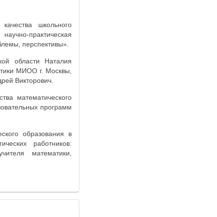
качества школьного
научно-практическая
блемы, перспективы».
кой области Наталия
тики МИОО г. Москвы,
рей Викторович.
тва математического
зовательных программ
еского образования в
ических работников:
учителя математики,