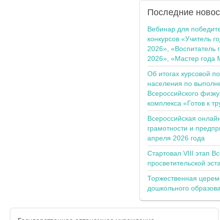
Последние
новос
Вебинар для победит
конкурсов «Учитель г
2026», «Воспитатель 
2026», «Мастер года 
Об итогах курсовой п
населения по выполн
Всероссийского физку
комплекса «Готов к тр
Всероссийская онлай
грамотности и предпр
апреля 2026 года
Стартовал VIII этап В
просветительской эс
Торжественная церем
дошкольного образов