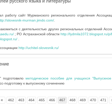
лей русского языка и литературы
ал работу сайт Мурманского регионального отделения Ассоциац
ttp://slovesnik-murman.jimdo.com/
.
накомиться с деятельностью других региональных отделений Ассо
gaedu.ru/
; РО Астраханской области
http://lydmila1072.blogspot.ru/
blogspot.ru/
.
Ассоциации
http://uchitel-slovesnik.ru/
ение
а" подготовило
методическое пособие для учащихся "Выпускное
сс-подготовку к выпускному сочинению
«
462
463
464
465
466
467
468
469
470
471