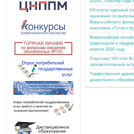
2026», «Мастер года 
Об итогах курсовой п
населения по выполн
Всероссийского физку
комплекса «Готов к тр
Всероссийская онлай
грамотности и предпр
апреля 2026 года
Стартовал VIII этап В
просветительской эс
Торжественная церем
дошкольного образов