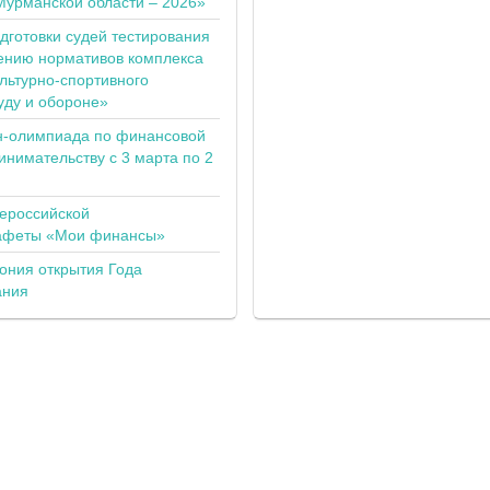
Мурманской области – 2026»
одготовки судей тестирования
ению нормативов комплекса
льтурно-спортивного
уду и обороне»
н-олимпиада по финансовой
инимательству с 3 марта по 2
сероссийской
тафеты «Мои финансы»
ония открытия Года
ания