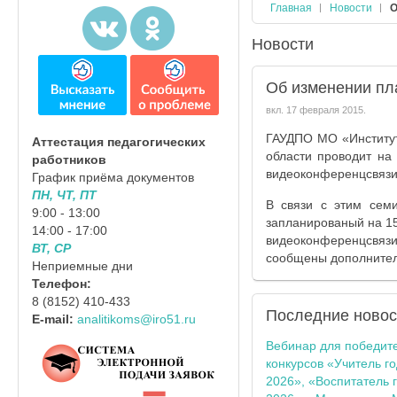
Главная
Новости
О
Новости
Об изменении пл
вкл.
17 февраля 2015
.
ГАУДПО МО «Институт
Аттестация педагогических
области проводит на
работников
видеоконференцсвязи 
График приёма документов
ПН, ЧТ, ПТ
В связи с этим семи
9:00 - 13:00
запланированый на 1
14:00 - 17:00
видеоконференцсвяз
ВТ, СР
сообщены дополнител
Неприемные дни
Телефон:
8 (8152) 410-433
Последние
новос
E-mail:
analitikoms@iro51.ru
Вебинар для победит
конкурсов «Учитель г
2026», «Воспитатель 