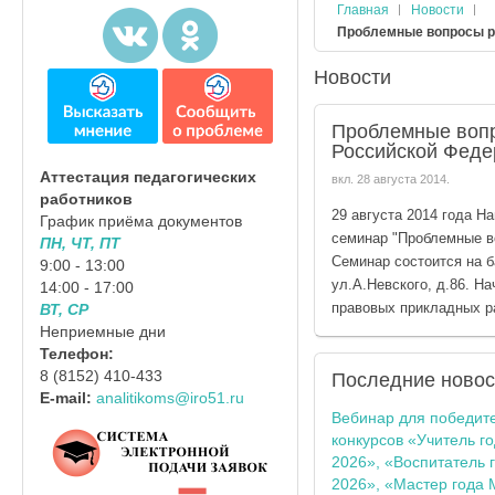
Главная
Новости
Проблемные вопросы ре
Новости
Проблемные вопр
Российской Феде
Аттестация педагогических
вкл.
28 августа 2014
.
работников
29 августа 2014 года 
График приёма документов
семинар "Проблемные во
ПН, ЧТ, ПТ
Семинар состоится на 
9:00 - 13:00
ул.А.Невского, д.86. Н
14:00 - 17:00
правовых прикладных р
ВТ, СР
Неприемные дни
Телефон:
8 (8152) 410-433
Последние
новос
E-mail:
analitikoms@iro51.ru
Вебинар для победит
конкурсов «Учитель г
2026», «Воспитатель 
2026», «Мастер года 