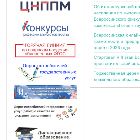
Об итогах курсовой п
населения по выполн
Всероссийского физку
комплекса «Готов к тр
Всероссийская онлай
грамотности и предпр
апреля 2026 года
Стартовал VIII этап В
просветительской эс
Торжественная церем
дошкольного образов