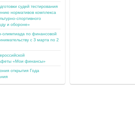
одготовки судей тестирования
ению нормативов комплекса
льтурно-спортивного
уду и обороне»
н-олимпиада по финансовой
инимательству с 3 марта по 2
сероссийской
тафеты «Мои финансы»
ония открытия Года
ания