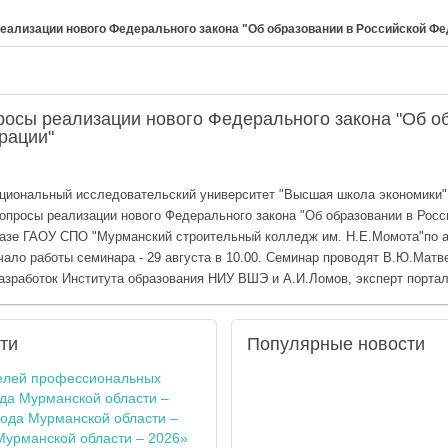
ализации нового Федерального закона "Об образовании в Российской Фе
осы реализации нового Федерального закона "Об о
рации"
Национальный исследовательский университет "Высшая школа экономики
просы реализации нового Федерального закона "Об образовании в Росс
базе ГАОУ СПО "Мурманский строительный колледж им. Н.Е.Момота"по а
ачало работы семинара - 29 августа в 10.00. Семинар проводят В.Ю.Матв
азработок Института образования НИУ ВШЭ и А.И.Ломов, эксперт порта
ти
Популярные
новости
елей профессиональных
ода Мурманской области –
года Мурманской области –
Мурманской области – 2026»