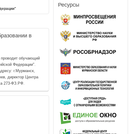
Ресурсы
дерации"
бразовании в
" проводит обучающий
ийской Федерации".
дресу: г.Мурманск,
еев, директор Центра
ла 273-ФЗ.РФ.