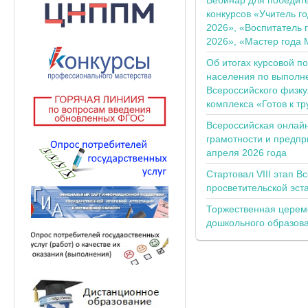
Вебинар для победит
конкурсов «Учитель г
2026», «Воспитатель 
2026», «Мастер года 
Об итогах курсовой п
населения по выполн
Всероссийского физку
комплекса «Готов к тр
Всероссийская онлай
грамотности и предпр
апреля 2026 года
Стартовал VIII этап В
просветительской эс
Торжественная церем
дошкольного образов