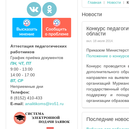
Главная
Новости
К
Новости
Конкурс педагог
области
вкл.
18 июля 2014
.
Аттестация педагогических
Приказом Министерст
работников
Положение о конкурс
График приёма документов
ПН, ЧТ, ПТ
Конкурс проводится
9:00 - 13:00
дополнительного обр
14:00 - 17:00
направлен на выявле
ВТ, СР
организаций Мурман
Неприемные дни
государственный обр
Телефон:
поддержку и поощр
8 (8152) 410-433
организации образова
E-mail:
analitikoms@iro51.ru
Последние
новос