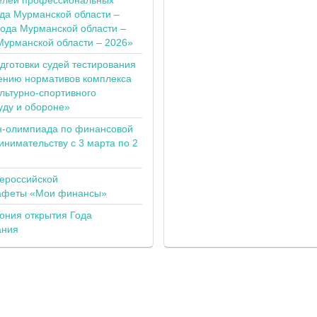
елей профессиональных
ода Мурманской области –
года Мурманской области –
Мурманской области – 2026»
одготовки судей тестирования
ению нормативов комплекса
льтурно-спортивного
уду и обороне»
н-олимпиада по финансовой
инимательству с 3 марта по 2
сероссийской
тафеты «Мои финансы»
ония открытия Года
ания