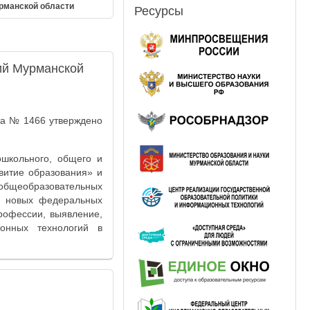
рманской области
Ресурсы
ий Мурманской
да № 1466 утверждено
школьного, общего и
витие образования» и
 общеобразовательных
м новых федеральных
рофессии, выявление,
онных технологий в