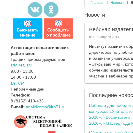
Главная
Новости
В
Новости
Вебинар издател
вкл.
15 апреля 2014
.
Институт развития об
Аттестация педагогических
директоров по учебно
работников
и развитие универсал
График приёма документов
«Открываю мир», кот
ПН, ЧТ, ПТ
обучению издательств
9:00 - 13:00
участие в вебинаре пр
14:00 - 17:00
ВТ, СР
Неприемные дни
Последние
новос
Телефон:
8 (8152) 410-433
Вебинар для победит
E-mail:
analitikoms@iro51.ru
конкурсов «Учитель г
2026», «Воспитатель 
2026», «Мастер года 
Об итогах курсовой п