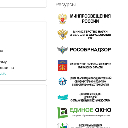
Ресурсы
ие
ному
явки на
u.ru