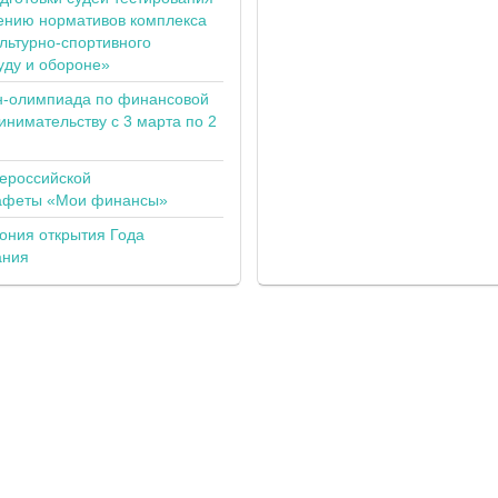
ению нормативов комплекса
льтурно-спортивного
уду и обороне»
н-олимпиада по финансовой
инимательству с 3 марта по 2
сероссийской
тафеты «Мои финансы»
ония открытия Года
ания