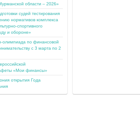
Мурманской области – 2026»
одготовки судей тестирования
ению нормативов комплекса
льтурно-спортивного
уду и обороне»
н-олимпиада по финансовой
инимательству с 3 марта по 2
сероссийской
тафеты «Мои финансы»
ония открытия Года
ания