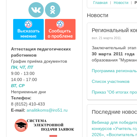
Главная
Новости
Р
Новости
Региональный кон
вкл.
21 марта 2011
.
Заключительный эта
Аттестация педагогических
30 марта 2011 года
в
работников
образования "Мурманс
График приёма документов
ПН, ЧТ, ПТ
Программа региональн
9:00 - 13:00
14:00 - 17:00
Список участников
ВТ, СР
Неприемные дни
Приказ "Об итогах пр
Телефон:
8 (8152) 410-433
E-mail:
analitikoms@iro51.ru
Последние
новос
Вебинар для победит
конкурсов «Учитель г
2026», «Воспитатель 