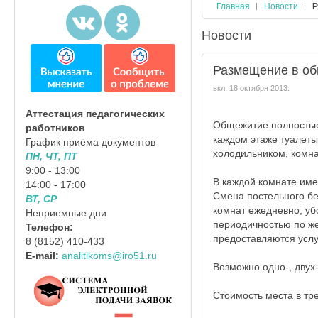
Главная
Новости
Р
Новости
Размещение в о
вкл.
18 октября 2013
.
Аттестация педагогических
Общежитие полностью 
работников
каждом этаже туалеты
График приёма документов
холодильником, комна
ПН, ЧТ, ПТ
9:00 - 13:00
В каждой комнате име
14:00 - 17:00
Смена постельного бе
ВТ, СР
комнат ежедневно, уб
Неприемные дни
периодичностью по же
Телефон:
предоставляются услу
8 (8152) 410-433
E-mail:
analitikoms@iro51.ru
Возможно одно-, двух
Стоимость места в тр