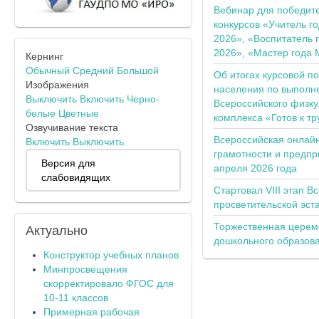
Вебинар для победит
конкурсов «Учитель г
2026», «Воспитатель 
2026», «Мастер года 
Кернинг
Обычный
Средний
Большой
Об итогах курсовой п
Изображения
населения по выполн
Выключить
Включить
Черно-
Всероссийского физку
белые
Цветные
комплекса «Готов к тр
Озвучивание текста
Всероссийская онлай
Включить
Выключить
грамотности и предпр
Версия для
апреля 2026 года
слабовидящих
Стартовал VIII этап В
просветительской эс
Торжественная церем
Актуально
дошкольного образов
Конструктор учебных планов
Минпросвещения
скорректировало ФГОС для
10-11 классов
Примерная рабочая