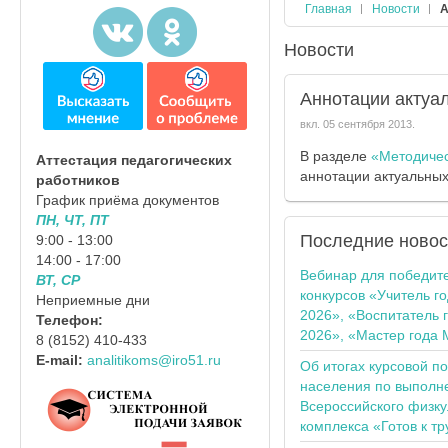
Главная
Новости
А
Новости
Аннотации актуа
вкл.
05 сентября 2013
.
В разделе
«Методиче
Аттестация педагогических
аннотации актуальных
работников
График приёма документов
ПН, ЧТ, ПТ
Последние
новос
9:00 - 13:00
14:00 - 17:00
Вебинар для победит
ВТ, СР
конкурсов «Учитель г
Неприемные дни
2026», «Воспитатель 
Телефон:
2026», «Мастер года 
8 (8152) 410-433
E-mail:
analitikoms@iro51.ru
Об итогах курсовой п
населения по выполн
Всероссийского физку
комплекса «Готов к тр